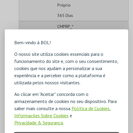
Próprio
365 Dias
CMPRP_*
Essencial
Bem-vindo à BOL!
Gestão de Sessão
O nosso site utiliza cookies essenciais para o
Próprio
funcionamento do site e, com o seu consentimento,
2 Dias
cookies que nos ajudam a personalizar a sua
experiência e a perceber como a plataforma é
_ga
utilizada pelos nossos visitantes.
Estatísticos
Ao clicar em "Aceitar" concorda com o
Análise de Utilização
armazenamento de cookies no seu dispositivo. Para
saber mais consulte a nossa
Política de Cookies
,
Terceiros
Informações Sobre Cookies
e
1 Ano, 1 Mês e 7 Dias
Privacidade & Segurança
.
_ga_#