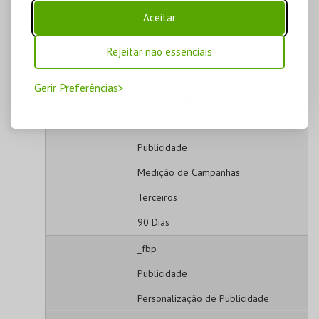
Aceitar
Estatísticos
Análise de Utilização
Rejeitar não essenciais
Terceiros
Gerir Preferências
1 Ano, 1 Mês e 7 Dias
_fbc
Publicidade
Medição de Campanhas
Terceiros
90 Dias
_fbp
Publicidade
Personalização de Publicidade