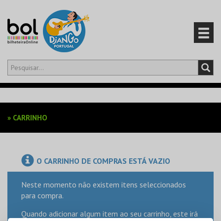
Olá,
iniciar sessão
PT
0
CARRINHO
»
CARRINHO
EVENTOS
CARTÕES
O CARRINHO DE COMPRAS ESTÁ VAZIO
PRODUTOS
Neste momento não existem itens seleccionados
para compra.
Quando adicionar algum item ao seu carrinho, este irá